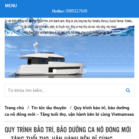
0985117649
Hotline:
/
/
Trang chủ
Tin tức tàu thuyền
Quy trình bảo trì, bảo dưỡng
ca nô đóng mới – Tăng tuổi thọ, vận hành bền bỉ cùng Vietnamsea
QUY TRÌNH BẢO TRÌ, BẢO DƯỠNG CA NÔ ĐÓNG MỚI