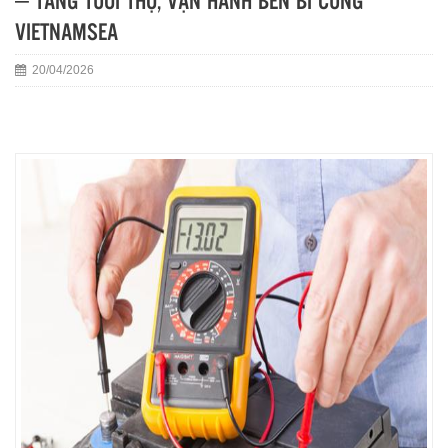
– TĂNG TUỔI THỌ, VẬN HÀNH BỀN BỈ CÙNG
VIETNAMSEA
20/04/2026