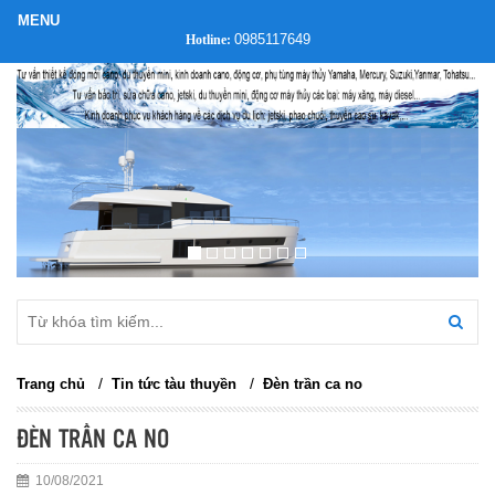
0985117649
Hotline:
/
/
Trang chủ
Tin tức tàu thuyền
Đèn trần ca no
ĐÈN TRẦN CA NO
10/08/2021