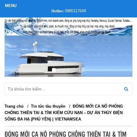
0985117649
Hotline:
/
/
Trang chủ
Tin tức tàu thuyền
ĐÓNG MỚI CA NÔ PHÒNG
CHỐNG THIÊN TAI & TÌM KIẾM CỨU NẠN – DỰ ÁN THỦY ĐIỆN
SÔNG BA HẠ (PHÚ YÊN) | VIETNAMSEA
ĐÓNG MỚI CA NÔ PHÒNG CHỐNG THIÊN TAI & TÌM