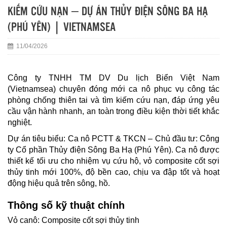
KIẾM CỨU NẠN – DỰ ÁN THỦY ĐIỆN SÔNG BA HẠ
(PHÚ YÊN) | VIETNAMSEA
11/04/2026
Công ty TNHH TM DV Du lịch Biển Việt Nam
(Vietnamsea) chuyên đóng mới ca nô phục vụ công tác
phòng chống thiên tai và tìm kiếm cứu nạn, đáp ứng yêu
cầu vận hành nhanh, an toàn trong điều kiện thời tiết khắc
nghiệt.
Dự án tiêu biểu: Ca nô PCTT & TKCN – Chủ đầu tư: Công
ty Cổ phần Thủy điện Sông Ba Hạ (Phú Yên). Ca nô được
thiết kế tối ưu cho nhiệm vụ cứu hộ, vỏ composite cốt sợi
thủy tinh mới 100%, độ bền cao, chịu va đập tốt và hoạt
động hiệu quả trên sông, hồ.
Thông số kỹ thuật chính
Vỏ canô: Composite cốt sợi thủy tinh