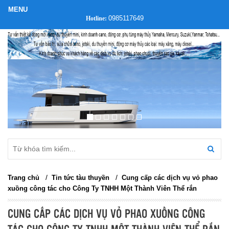
0985117649
Hotline:
/
/
Trang chủ
Tin tức tàu thuyền
Cung cấp các dịch vụ vỏ phao
xuồng công tác cho Công Ty TNHH Một Thành Viên Thể rắn
CUNG CẤP CÁC DỊCH VỤ VỎ PHAO XUỒNG CÔNG