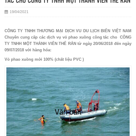
TÁC CHO CÔNG TY TNHH MỘT THÀNH VIÊN THỂ RẮN
19/04/2021
CÔNG TY TNHH THƯƠNG MẠI DỊCH VU DU LỊCH BIỂN VIỆT NAM
Chuyên cung cấp các dịch vụ vỏ phao xuồng công tác cho CÔNG
TY TNHH MỘT THÀNH VIÊN THỂ RẮN từ ngày 20/06/2018 đến ngày
09/07/2018 với hàng hóa:
Vỏ phao xuồng mới 100% (chất liệu PVC )