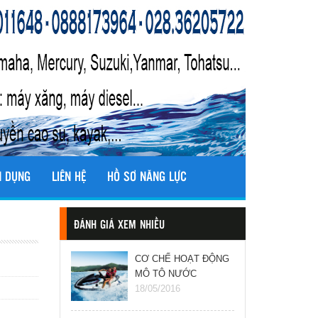
N DỤNG
LIÊN HỆ
HỒ SƠ NĂNG LỰC
ĐÁNH GIÁ XEM NHIỀU
CƠ CHẾ HOẠT ĐỘNG
MÔ TÔ NƯỚC
(JETSKI)
18/05/2016