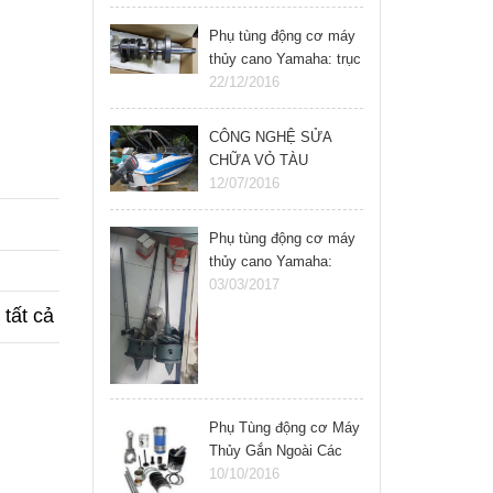
Phụ tùng động cơ máy
thủy cano Yamaha: trục
khuỷu, cốt máy cano
22/12/2016
CÔNG NGHỆ SỬA
CHỮA VỎ TÀU
COMPOSITE
12/07/2016
Phụ tùng động cơ máy
thủy cano Yamaha:
chân vịt jetski 800 cc
03/03/2017
tất cả
Phụ Tùng động cơ Máy
Thủy Gắn Ngoài Các
Loại yamaha, Mercury,
10/10/2016