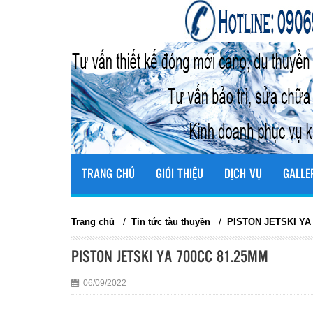
TRANG CHỦ
GIỚI THIỆU
DỊCH VỤ
GALLE
/
/
Trang chủ
Tin tức tàu thuyền
PISTON JETSKI YA
PISTON JETSKI YA 700CC 81.25MM
06/09/2022