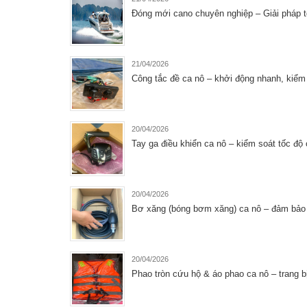
Đóng mới cano chuyên nghiệp – Giải pháp 
21/04/2026
Công tắc đề ca nô – khởi động nhanh, kiểm 
20/04/2026
Tay ga điều khiển ca nô – kiểm soát tốc độ
20/04/2026
Bơ xăng (bóng bơm xăng) ca nô – đảm bảo c
20/04/2026
Phao tròn cứu hộ & áo phao ca nô – trang b