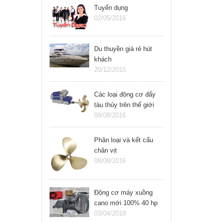
Tuyển dụng
02/05/2016
Du thuyền giá rẻ hút
khách
20/12/2015
Các loại động cơ đẩy
tàu thủy trên thế giới
09/08/2016
Phân loại và kết cấu
chân vịt
08/08/2016
Động cơ máy xuồng
cano mới 100% 40 hp
Yamaha 2 thì
03/04/2018