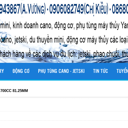
RY
ĐỘNG CƠ
PHỤ TÙNG CANO - JETSKI
TIN TỨC
TUYỂ
 700CC 81.25MM