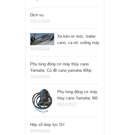
Vollvo,..
Dịch vụ
23/12/2015
Xe kéo rơ móc, trailer
cano, ca nô, xuồng máy
30/03/2018
Phụ tùng động cơ máy thủy cano
Yamaha: Củ đề cano yamaha 40hp
22/12/2016
Phụ tùng động cơ máy
thủy cano Yamaha: Mô
tơ ben cano, xuồng
08/12/2017
máy yamaha
Hộp số thủy lực D-I
18/08/2016