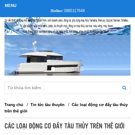
0985117649
Hotline:
/
/
Trang chủ
Tin tức tàu thuyền
Các loại động cơ đẩy tàu thủy
trên thế giới
CÁC LOẠI ĐỘNG CƠ ĐẨY TÀU THỦY TRÊN THẾ GIỚI