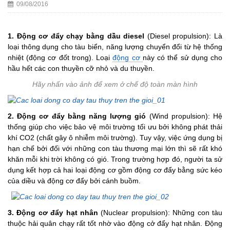
09/08/2016
1. Động cơ đẩy chạy bằng dầu diesel
(Diesel propulsion): Là
loại thông dụng cho tàu biển, năng lượng chuyển đổi từ hệ thống
nhiệt (động cơ đốt trong). Loại
động cơ
này có thể sử dụng cho
hầu hết các con thuyền cỡ nhỏ và du thuyền.
Hãy nhấn vào ảnh để xem ở chế độ toàn màn hình
2. Động cơ đẩy bằng năng lượng gió
(Wind propulsion): Hệ
thống giúp cho việc bảo vệ môi trường tối ưu bởi không phát thải
khí CO2 (chất gây ô nhiễm môi trường). Tuy vậy, việc ứng dụng bị
hạn chế bởi đối với những con tàu thương mại lớn thì sẽ rất khó
khăn mỗi khi trời không có gió. Trong trường hợp đó, người ta sử
dụng kết hợp cả hai loại động cơ gồm động cơ đẩy bằng sức kéo
của diều và động cơ đẩy bởi cánh buồm.
3. Động cơ đẩy hạt nhân
(Nuclear propulsion): Những con tàu
thuộc hải quân chạy rất tốt nhờ vào động cở đẩy hạt nhân. Động