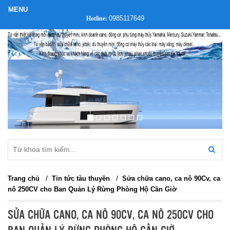
0985117649
Hotline:
/
/
Trang chủ
Tin tức tàu thuyền
Sửa chữa cano, ca nô 90Cv, ca
nô 250CV cho Ban Quản Lý Rừng Phòng Hộ Cần Giờ
SỬA CHỮA CANO, CA NÔ 90CV, CA NÔ 250CV CHO