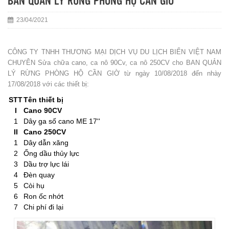
BAN QUẢN LÝ RỪNG PHÒNG HỘ CẦN GIỜ
23/04/2021
CÔNG TY TNHH THƯƠNG MẠI DỊCH VỤ DU LỊCH BIỂN VIỆT NAM
CHUYÊN Sửa chữa cano, ca nô 90Cv, ca nô 250CV cho BAN QUẢN
LÝ RỪNG PHÒNG HỘ CẦN GIỜ từ ngày 10/08/2018 đến nhày
17/08/2018 với các thiết bị:
STT
Tên thiết bị
I
Cano 90CV
1
Dây ga số cano ME 17''
II
Cano 250CV
1
Dây dẫn xăng
2
Ống dầu thủy lực
3
Dầu trợ lực lái
4
Đèn quay
5
Còi hụ
6
Ron ốc nhớt
7
Chi phí đi lại