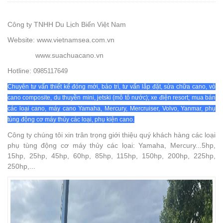
Công ty TNHH Du Lịch Biển Việt Nam
Website: www.vietnamsea.com.vn
www.suachuacano.vn
Hotline:
0985117649
Chuyên tư vấn thiết kế đóng mới, bảo trì, tư vấn lắp đặt, sửa chữa cano, vỏ
cano composite, du thuyền mini, jetski (mô tô nước); xe điện resort; mua bán
các loại cano, máy cano Yamaha, Mercury, Mercruiser, Volvo, Yanmar, phụ
tùng động cơ máy thủy các loại, phụ kiện cano.
Công ty chúng tôi xin trân trọng giới thiệu quý khách hàng các loại
phụ tùng động cơ máy thủy các lọai: Yamaha, Mercury...5hp,
15hp, 25hp, 45hp, 60hp, 85hp, 115hp, 150hp, 200hp, 225hp,
250hp,...