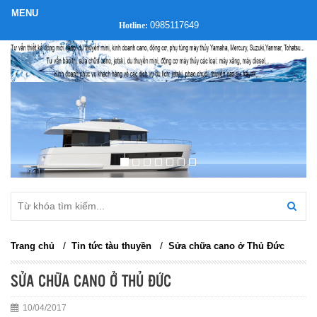
0985117649
Hotline:
/
/
Trang chủ
Tin tức tàu thuyền
Sửa chữa cano ở Thủ Đức
SỬA CHỮA CANO Ở THỦ ĐỨC
10/04/2017