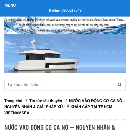
0985117649
Hotline:
/
/
Trang chủ
Tin tức tàu thuyền
NƯỚC VÀO ĐỘNG CƠ CA NÔ –
NGUYÊN NHÂN & GIẢI PHÁP XỬ LÝ KHẨN CẤP TẠI TP.HCM |
VIETNAMSEA
NƯỚC VÀO ĐỘNG CƠ CA NÔ – NGUYÊN NHÂN &