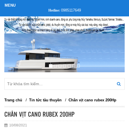
0985117649
Hotline:
/
/
Trang chủ
Tin tức tàu thuyền
Chân vịt cano rubex 200Hp
CHÂN VỊT CANO RUBEX 200HP
10/08/2021