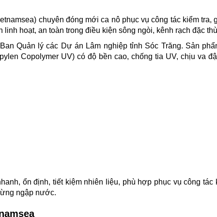
tnamsea) chuyên đóng mới ca nô phục vụ công tác kiểm tra, 
inh hoạt, an toàn trong điều kiện sông ngòi, kênh rạch đặc thù
: Ban Quản lý các Dự án Lâm nghiệp tỉnh Sóc Trăng. Sản ph
ropylen Copolymer UV) có độ bền cao, chống tia UV, chịu va đậ
anh, ổn định, tiết kiệm nhiên liệu, phù hợp phục vụ công tác 
 rừng ngập nước.
tnamsea