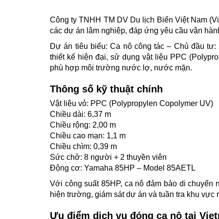
Công ty TNHH TM DV Du lịch Biển Việt Nam (Vie
các dự án lâm nghiệp, đáp ứng yêu cầu vận hành l
Dự án tiêu biểu: Ca nô công tác – Chủ đầu tư
thiết kế hiện đại, sử dụng vật liệu PPC (Polyp
phù hợp môi trường nước lợ, nước mặn.
Thông số kỹ thuật chính
Vật liệu vỏ: PPC (Polypropylen Copolymer UV)
Chiều dài: 6,37 m
Chiều rộng: 2,00 m
Chiều cao mạn: 1,1 m
Chiều chìm: 0,39 m
Sức chở: 8 người + 2 thuyền viên
Động cơ: Yamaha 85HP – Model 85AETL
Với công suất 85HP, ca nô đảm bảo di chuyển nh
hiện trường, giám sát dự án và tuần tra khu vực
Ưu điểm dịch vụ đóng ca nô tại Vie