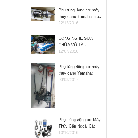
Phụ tùng động cơ máy
thủy cano Yamaha: trục
khuỷu, cốt máy cano
22/12/2016
CÔNG NGHỆ SỬA
CHỮA VỎ TÀU
COMPOSITE
12/07/2016
Phụ tùng động cơ máy
thủy cano Yamaha:
chân vịt jetski 800 cc
03/03/2017
Phụ Tùng động cơ Máy
Thủy Gắn Ngoài Các
Loại yamaha, Mercury,
10/10/2016