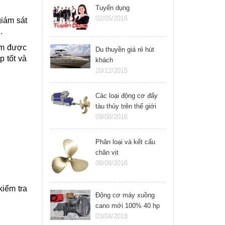
Tuyển dụng
02/05/2016
giám sát
.
ẩm được
Du thuyền giá rẻ hút
p tốt và
khách
20/12/2015
Các loại động cơ đẩy
tàu thủy trên thế giới
09/08/2016
Phân loại và kết cấu
chân vịt
08/08/2016
kiểm tra
Động cơ máy xuồng
cano mới 100% 40 hp
Yamaha 2 thì
03/04/2018