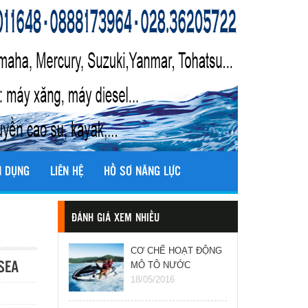
N DỤNG
LIÊN HỆ
HỒ SƠ NĂNG LỰC
ĐÁNH GIÁ XEM NHIỀU
CƠ CHẾ HOẠT ĐỘNG
MÔ TÔ NƯỚC
SEA
(JETSKI)
18/05/2016