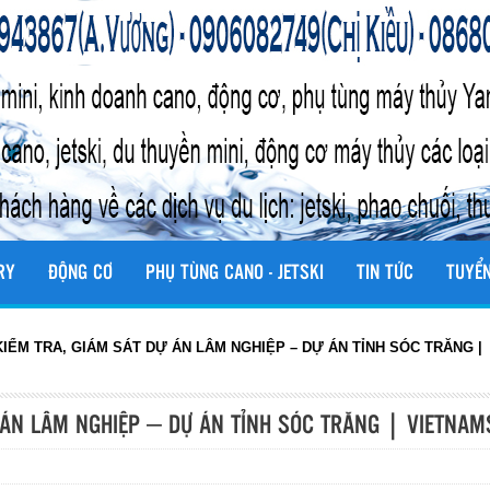
RY
ĐỘNG CƠ
PHỤ TÙNG CANO - JETSKI
TIN TỨC
TUYỂ
IỂM TRA, GIÁM SÁT DỰ ÁN LÂM NGHIỆP – DỰ ÁN TỈNH SÓC TRĂNG |
 ÁN LÂM NGHIỆP – DỰ ÁN TỈNH SÓC TRĂNG | VIETNAM