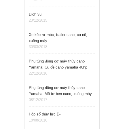
Vollvo,..
Dịch vụ
23/12/2015
Xe kéo rơ móc, trailer cano, ca nô,
xuồng máy
30/03/2018
Phụ tùng động cơ máy thủy cano
Yamaha: Củ đề cano yamaha 40hp
22/12/2016
Phụ tùng động cơ máy thủy cano
Yamaha: Mô tơ ben cano, xuồng máy
yamaha
08/12/2017
Hộp số thủy lực D-I
18/08/2016