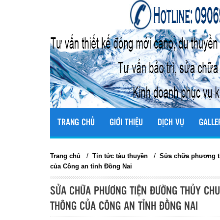
TRANG CHỦ
GIỚI THIỆU
DỊCH VỤ
GALLE
/
/
Trang chủ
Tin tức tàu thuyền
Sửa chữa phương ti
của Công an tỉnh Đồng Nai
SỬA CHỮA PHƯƠNG TIỆN ĐƯỜNG THỦY CHU
THÔNG CỦA CÔNG AN TỈNH ĐỒNG NAI