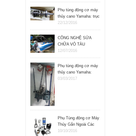
Phụ tùng động cơ máy
thủy cano Yamaha: trục
khuỷu, cốt máy cano
22/12/2016
CÔNG NGHỆ SỬA
CHỮA VỎ TÀU
COMPOSITE
12/07/2016
Phụ tùng động cơ máy
thủy cano Yamaha:
chân vịt jetski 800 cc
03/03/2017
Phụ Tùng động cơ Máy
Thủy Gắn Ngoài Các
Loại yamaha, Mercury,
10/10/2016