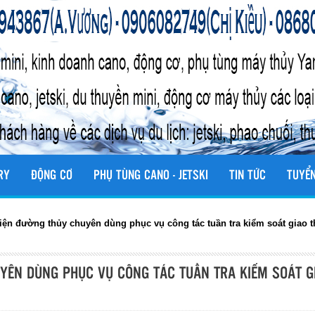
RY
ĐỘNG CƠ
PHỤ TÙNG CANO - JETSKI
TIN TỨC
TUYỂ
ện đường thủy chuyên dùng phục vụ công tác tuần tra kiểm soát giao 
YÊN DÙNG PHỤC VỤ CÔNG TÁC TUẦN TRA KIỂM SOÁT G