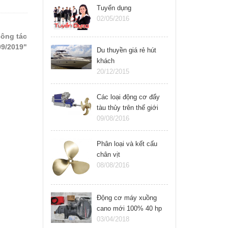
Tuyển dụng
02/05/2016
ông tác
09/2019"
Du thuyền giá rẻ hút
khách
20/12/2015
Các loại động cơ đẩy
tàu thủy trên thế giới
09/08/2016
Phân loại và kết cấu
chân vịt
08/08/2016
Động cơ máy xuồng
cano mới 100% 40 hp
Yamaha 2 thì
03/04/2018