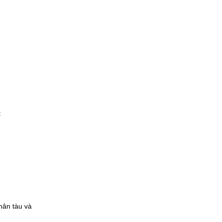
t
thân tàu và