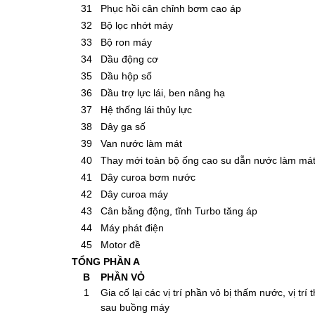
31
Phục hồi cân chỉnh bơm cao áp
32
Bộ lọc nhớt máy
33
Bộ ron máy
34
Dầu động cơ
35
Dầu hộp số
36
Dầu trợ lực lái, ben nâng hạ
37
Hệ thống lái thủy lực
38
Dây ga số
39
Van nước làm mát
40
Thay mới toàn bộ ống cao su dẫn nước làm má
41
Dây curoa bơm nước
42
Dây curoa máy
43
Cân bằng động, tĩnh Turbo tăng áp
44
Máy phát điện
45
Motor đề
TỔNG PHẦN A
B
PHẦN VỎ
1
Gia cố lại các vị trí phần vỏ bị thấm nước, vị trí 
sau buồng máy