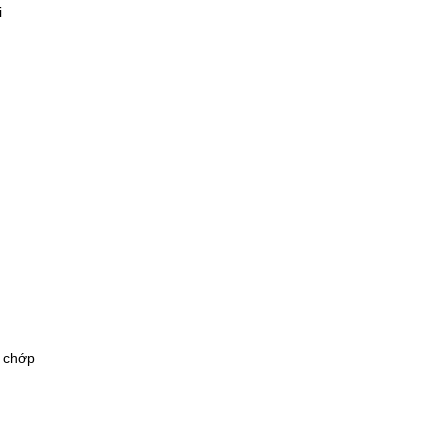
i
n chớp