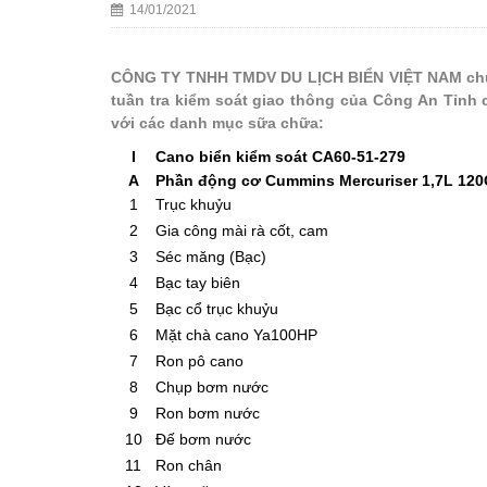
14/01/2021
CÔNG TY TNHH TMDV DU LỊCH BIỂN VIỆT NAM chu
tuần tra kiểm soát giao thông của Công An Tỉnh
với các danh mục sữa chữa:
I
Cano biển kiểm soát CA60-51-279
A
Phần động cơ Cummins Mercuriser 1,7L 12
1
Trục khuỷu
2
Gia công mài rà cốt, cam
3
Séc măng (Bạc)
4
Bạc tay biên
5
Bạc cổ trục khuỷu
6
Mặt chà cano Ya100HP
7
Ron pô cano
8
Chụp bơm nước
9
Ron bơm nước
10
Đế bơm nước
11
Ron chân