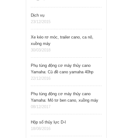
Vollvo,..
Dịch vụ
23/12/2015
Xe kéo rơ móc, trailer cano, ca nô,
xuồng máy
30/03/2018
Phụ tùng động cơ máy thủy cano
Yamaha: Củ đề cano yamaha 40hp
22/12/2016
Phụ tùng động cơ máy thủy cano
Yamaha: Mô tơ ben cano, xuồng máy
yamaha
08/12/2017
Hộp số thủy lực D-I
18/08/2016