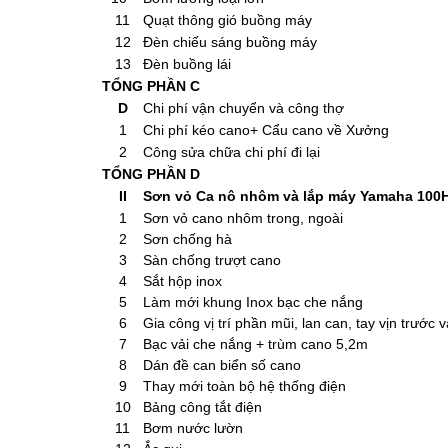
11
Quạt thông gió buồng máy
12
Đèn chiếu sáng buồng máy
13
Đèn buồng lái
TỔNG PHẦN C
D
Chi phí vận chuyển và công thợ
1
Chi phí kéo cano+ Cẩu cano về Xưởng
2
Công sửa chữa chi phí đi lại
TỔNG PHẦN D
II
Sơn vỏ Ca nô nhôm và lắp máy Yamaha 100
1
Sơn vỏ cano nhôm trong, ngoài
2
Sơn chống hà
3
Sàn chống trượt cano
4
Sắt hộp inox
5
Làm mới khung Inox bạc che nắng
6
Gia công vị trí phần mũi, lan can, tay vịn trước 
7
Bạc vải che nắng + trùm cano 5,2m
8
Dán đề can biển số cano
9
Thay mới toàn bộ hệ thống điện
10
Bảng công tắt điện
11
Bơm nước lườn