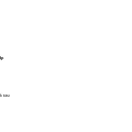
Hp
và sau