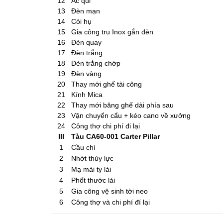
12
Ắc qui
13
Đèn mạn
14
Còi hụ
15
Gia công trụ Inox gắn đèn
16
Đèn quay
17
Đèn trắng
18
Đèn trắng chớp
19
Đèn vàng
20
Thay mới ghế tài công
21
Kính Mica
22
Thay mới băng ghế dài phía sau
23
Vận chuyển cẩu + kéo cano về xưởng
24
Công thợ chi phí đi lại
III
Tàu CA60-001 Carter Pillar
1
Cầu chì
2
Nhớt thủy lực
3
Mạ mài ty lái
4
Phốt thước lái
5
Gia công vệ sinh tời neo
6
Công thợ và chi phí đí lại