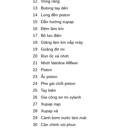
12
Vòng răng
13
Bulong tay dên
14
Long đền piston
15
Dẫn hướng xupap
16
Đệm làm kín
17
Bộ lưu điện
18
Giăng làm kín nắp máy
19
Goăng đờ mi
20
Ron ốc xả nhớt
21
Nhớt Valoline Allfleet
22
Piston
23
Ắc piston
24
Phe gài chốt piston
25
Tay biên
26
Gia công sơ mi xylanh
27
Xupap nạp
28
Xupap xả
29
Cánh bơm nước làm mát
30
Cân chỉnh vòi phun