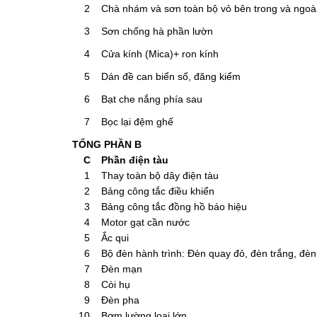
2
Chà nhám và sơn toàn bộ vỏ bên trong và ngoà
3
Sơn chống hà phần lườn
4
Cửa kính (Mica)+ ron kính
5
Dán đề can biển số, đăng kiểm
6
Bạt che nắng phía sau
7
Bọc lại đệm ghế
TỔNG PHẦN B
C
Phần điện tàu
1
Thay toàn bộ dây điện tàu
2
Bảng công tắc điều khiển
3
Bảng công tắc đồng hồ báo hiệu
4
Motor gạt cần nước
5
Ắc qui
6
Bộ đèn hành trình: Đèn quay đỏ, đèn trắng, đè
7
Đèn mạn
8
Còi hụ
9
Đèn pha
10
Bơm lường loại lớn