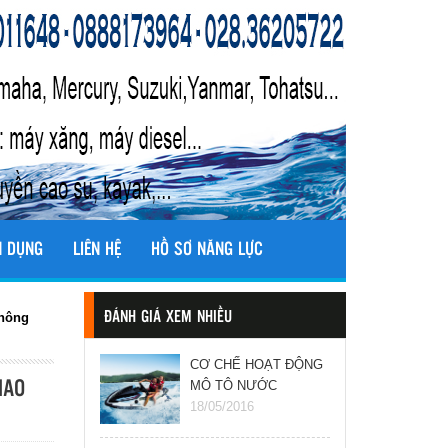
N DỤNG
LIÊN HỆ
HỒ SƠ NĂNG LỰC
thông
ĐÁNH GIÁ XEM NHIỀU
CƠ CHẾ HOẠT ĐỘNG
MÔ TÔ NƯỚC
IAO
(JETSKI)
18/05/2016