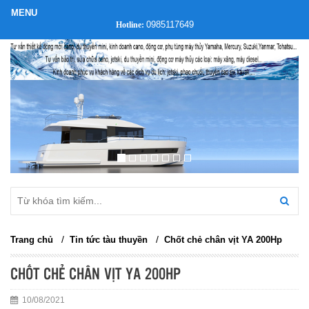
0985117649
Hotline:
/
/
Trang chủ
Tin tức tàu thuyền
Chốt chẻ chân vịt YA 200Hp
CHỐT CHẺ CHÂN VỊT YA 200HP
10/08/2021