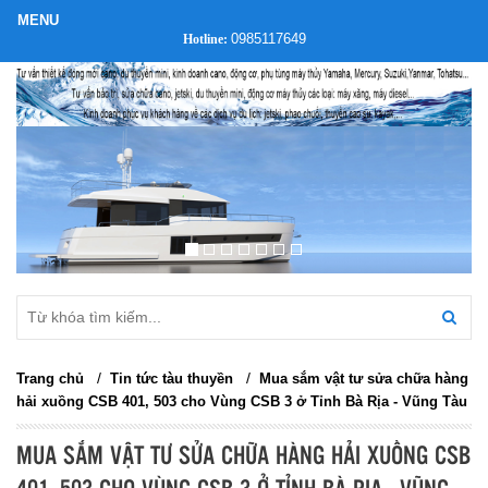
0985117649
Hotline:
/
/
Trang chủ
Tin tức tàu thuyền
Mua sắm vật tư sửa chữa hàng
hải xuồng CSB 401, 503 cho Vùng CSB 3 ở Tỉnh Bà Rịa - Vũng Tàu
MUA SẮM VẬT TƯ SỬA CHỮA HÀNG HẢI XUỒNG CSB