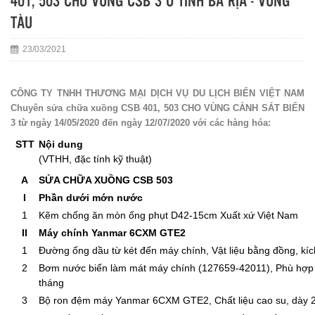
401, 503 CHO VÙNG CSB 3 Ở TỈNH BÀ RỊA - VŨNG
TÀU
23/03/2021
CÔNG TY TNHH THƯƠNG MẠI DỊCH VỤ DU LỊCH BIỂN VIỆT NAM
Chuyên sửa chữa xuồng CSB 401, 503 CHO VÙNG CẢNH SÁT BIỂN
3 từ ngày 14/05/2020 đến ngày 12/07/2020 với các hàng hóa:
STT
Nội dung
(VTHH, đặc tính kỹ thuật)
A
SỬA CHỮA XUỒNG CSB 503
I
Phần dưới mớn nước
1
Kẽm chống ăn mòn ống phụt D42-15cm Xuất xứ Việt Nam
II
Máy chính Yanmar 6CXM GTE2
1
Đường ống dầu từ két đến máy chính, Vật liệu bằng đồng, 
2
Bơm nước biển làm mát máy chính (127659-42011), Phù hợp
tháng
3
Bộ ron đệm máy Yanmar 6CXM GTE2, Chất liệu cao su, dày 2