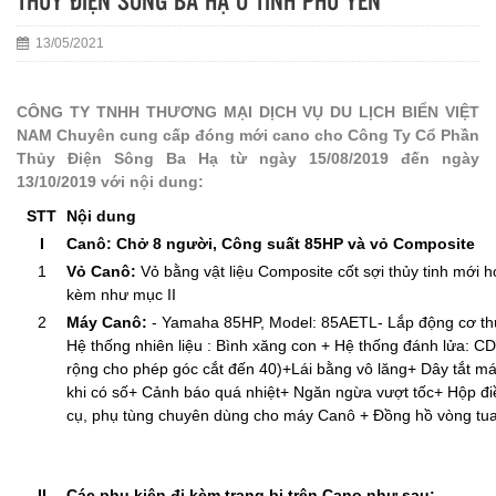
THỦY ĐIỆN SÔNG BA HẠ Ở TỈNH PHÚ YÊN
13/05/2021
CÔNG TY TNHH THƯƠNG MẠI DỊCH VỤ DU LỊCH BIỂN VIỆT
NAM Chuyên cung cấp đóng mới cano cho Công Ty Cổ Phần
Thủy Điện Sông Ba Hạ từ ngày 15/08/2019 đến ngày
13/10/2019 với nội dung:
STT
Nội dung
I
Canô: Chở 8 người, Công suất 85HP và vỏ Composite
1
Vỏ Canô:
Vỏ bằng vật liệu Composite cốt sợi thủy tinh mới h
kèm như mục II
2
Máy Canô:
- Yamaha 85HP, Model: 85AETL- Lắp động cơ thủ
Hệ thống nhiên liệu : Bình xăng con + Hệ thống đánh lửa: C
rộng cho phép góc cắt đến 40)+Lái bằng vô lăng+ Dây tắt 
khi có số+ Cảnh báo quá nhiệt+ Ngăn ngừa vượt tốc+ Hộp điề
cụ, phụ tùng chuyên dùng cho máy Canô + Đồng hồ vòng tua+ 
II
Các phụ kiện đi kèm trang bị trên Cano như sau: