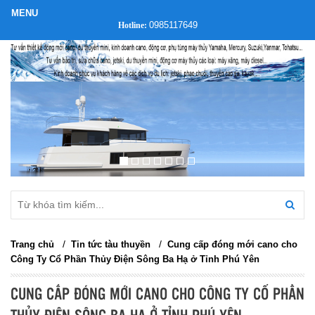
0985117649
Hotline:
/
/
Trang chủ
Tin tức tàu thuyền
Cung cấp đóng mới cano cho
Công Ty Cổ Phần Thủy Điện Sông Ba Hạ ở Tỉnh Phú Yên
CUNG CẤP ĐÓNG MỚI CANO CHO CÔNG TY CỔ PHẦN